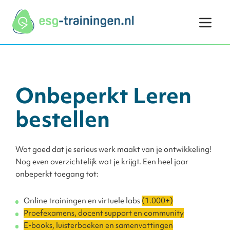
Ga naar de inhoud
Onbeperkt Leren
bestellen
Wat goed dat je serieus werk maakt van je ontwikkeling!
Nog even overzichtelijk wat je krijgt. Een heel jaar
onbeperkt toegang tot:
Online trainingen en virtuele labs
(1.000+)
Proefexamens, docent support en community
E-books, luisterboeken en samenvattingen