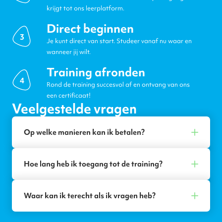
krijgt tot ons leerplatform.
Direct beginnen
3
Je kunt direct van start. Studeer vanaf nu waar en
wanneer jij wilt.
Training afronden
4
Rond de training succesvol af en ontvang van ons
een certificaat!
Veelgestelde vragen
Op welke manieren kan ik betalen?
Hoe lang heb ik toegang tot de training?
Waar kan ik terecht als ik vragen heb?