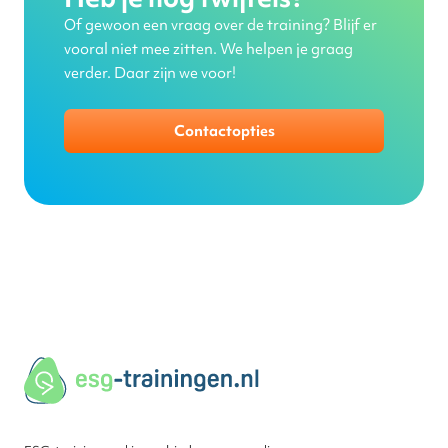
Of gewoon een vraag over de training? Blijf er
vooral niet mee zitten. We helpen je graag
verder. Daar zijn we voor!
Contactopties