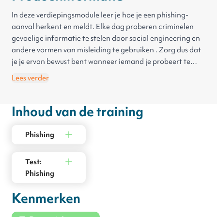
I
n deze
verdiepingsmodule leer je hoe je
een phishing-
aanval herken
t
en
meld
t
. Elke dag proberen criminelen
gevoelige informatie te
stelen
door
social
engineering en
andere vormen van misleiding te gebruiken
. Zorg dus dat
je
je
er
van
bewust bent wanneer
iemand je probeert te
misleiden
. Deze
verdiepingsmodule leert je extra
Lees verder
aandacht aan links te besteden en
aan
welke informatie je
deelt
. Zo bescherm je jezelf en je organisatie tegen
Inhoud van de training
phishers
.
Phishing
Test:
Phishing
Kenmerken