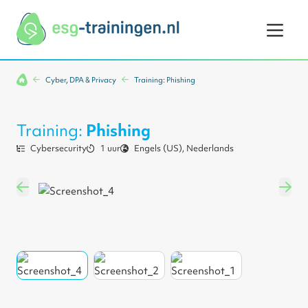
Ga naar de inhoud
Cyber, DPA & Privacy
Training: Phishing
Training:
Phishing
Cybersecurity
1 uur
Engels (US), Nederlands