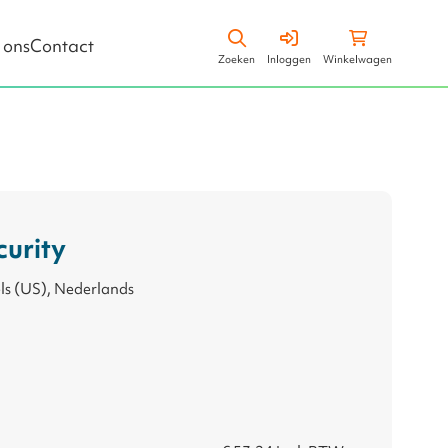
Zoeken
Winkelwagen
 ons
Contact
Zoeken
Inloggen
Winkelwagen
Diversity, Equity & Inclusion
urity
ls (US), Nederlands