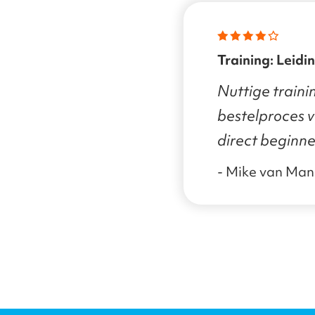
Training: Leidinggeven aan de AI
transformatie
Nuttige traini
bestelproces ve
direct beginne
- Mike van Ma