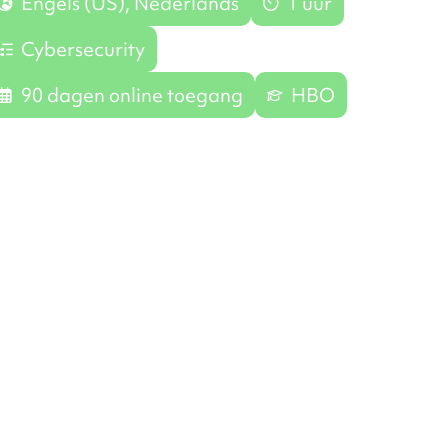
Engels (US), Nederlands
1 uur
Cybersecurity
90 dagen online toegang
HBO