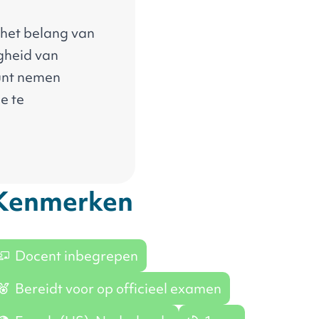
n het belang van
igheid van
kunt nemen
ie
te
Kenmerken
Docent inbegrepen
Bereidt voor op officieel examen