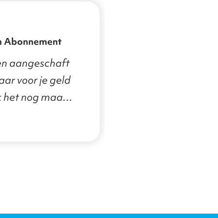
n Abonnement
en aangeschaft
aar voor je geld
ik het nog maar
e indruk is goed.