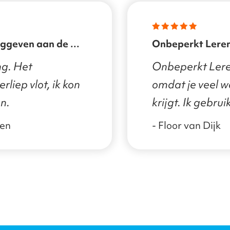
Onbeperkt Lere
ng. Het
Onbeperkt Ler
rliep vlot, ik kon
omdat je veel w
n.
krijgt. Ik gebru
kort, maar eerst
nen
- Floor van Dijk