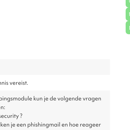
is vereist.
pingsmodule kun je de volgende vragen
n:
security
?
en je een phishingmail en hoe reageer