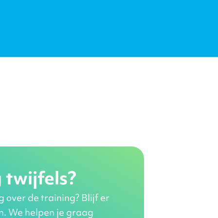
 twijfels?
over de training? Blijf er
en. We helpen je graag