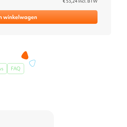
€ 53,24
Incl. BTW
n winkelwagen
ws
FAQ