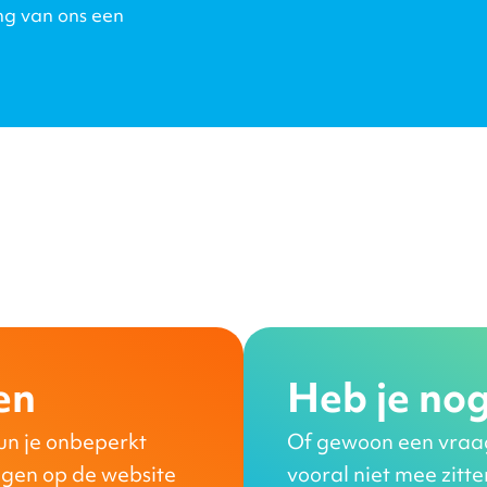
ng van ons een
en
Heb je nog
un je onbeperkt
Of gewoon een vraag 
ngen op de website
vooral niet mee zitt