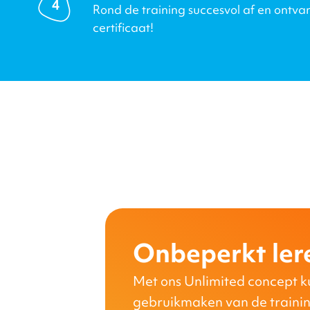
4
Rond de training succesvol af en ontva
certificaat!
Onbeperkt ler
Met ons Unlimited concept k
gebruikmaken van de traini