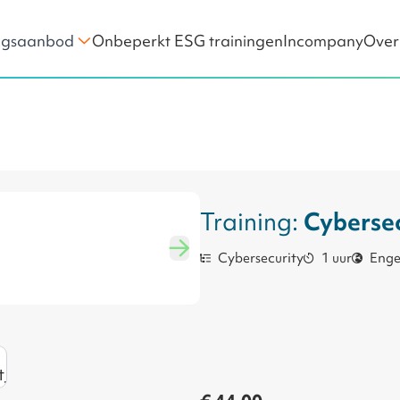
Onbeperkt ESG trainingen
Incompany
Over
ngsaanbod
in Compliance
Business Ethiek & Compliance
& Privacy
ESG
Training:
Cybersec
Cybersecurity
1 uur
Enge